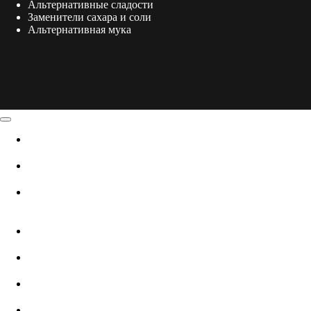
Альтернативные сладости
Заменители сахара и соли
Альтернативная мука
Альтернативное мясо
Альтернативная рыба
Альтернативные молочные и
кисломолочные продукты
Альтернативный протеин
Альтернативные сладости
Заменители сахара и соли
Альтернативная мука