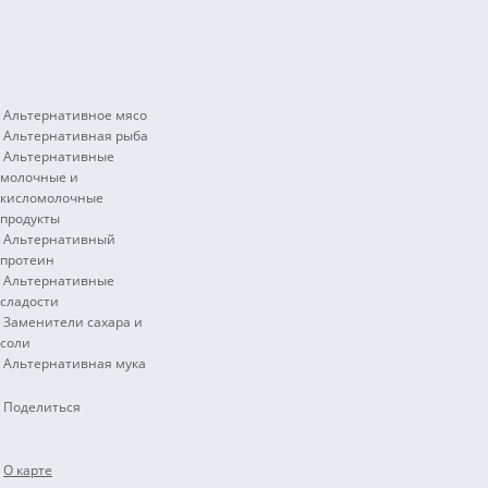
Альтернативное мясо
Альтернативная рыба
Альтернативные
молочные и
кисломолочные
продукты
Альтернативный
протеин
Альтернативные
сладости
Заменители сахара и
соли
Альтернативная мука
Поделиться
О карте