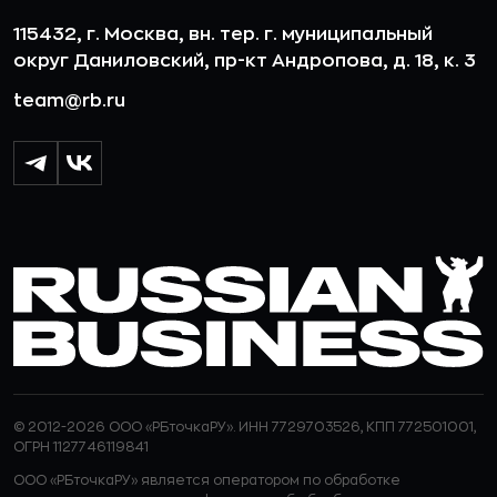
115432, г. Москва, вн. тер. г. муниципальный
округ Даниловский, пр-кт Андропова, д. 18, к. 3
team@rb.ru
© 2012-2026 ООО «РБточкаРУ». ИНН 7729703526, КПП 772501001,
ОГРН 1127746119841
ООО «РБточкаРУ» является оператором по обработке