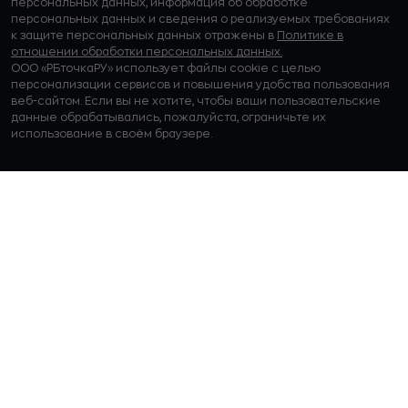
персональных данных, информация об обработке
персональных данных и сведения о реализуемых требованиях
к защите персональных данных отражены в
Политике в
отношении обработки персональных данных.
ООО «РБточкаРУ» использует файлы cookie с целью
персонализации сервисов и повышения удобства пользования
веб-сайтом. Если вы не хотите, чтобы ваши пользовательские
данные обрабатывались, пожалуйста, ограничьте их
использование в своём браузере.