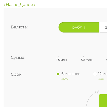
‹
Назад
Далее
›
рубли
Валюта:
Сумма:
1.5 млн.
5.5 млн.
6 месяцев
12 м
Срок:
20%
23%
годовых
26%
годо
26%
годовых
годо