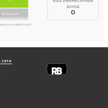
Ваш ежемесячный
доход
0
Вложение
 ваших инвестиций
 СЕТИ
Е