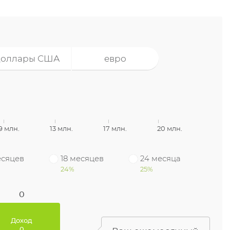
доллары США
евро
9 млн.
13 млн.
17 млн.
20 млн.
есяцев
18 месяцев
24 месяца
24%
25%
вых
годовых
27%
годовых
28%
вых
годовых
годовых
0
0