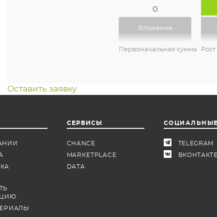
0
Вложение
Первоначальная сумма
Рост
Оставить заявку
СЕРВИСЫ
СОЦИАЛЬНЫЕ
АНИИ
CHANCE
TELEGRAM
А
MARKETPLACE
ВКОНТАКТ
КА
DATA
ТЬ
КЦИЮ
ТЕРИАЛЫ