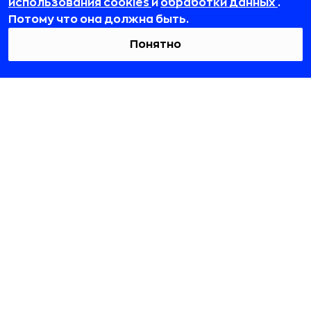
использования cookies
и
обработки данных
.
Потому что она должна быть.
Понятно
© 2012-2026 ООО «РБточкаРУ». ИНН 7729703526, КПП 772501001,
ОГРН 1127746119841
ООО «РБточкаРУ» является оператором по обработке
персональных данных, информация об обработке
персональных данных и сведения о реализуемых требованиях
к защите персональных данных отражены в
Политике в
отношении обработки персональных данных.
ООО «РБточкаРУ» использует файлы cookie с целью
персонализации сервисов и повышения удобства пользования