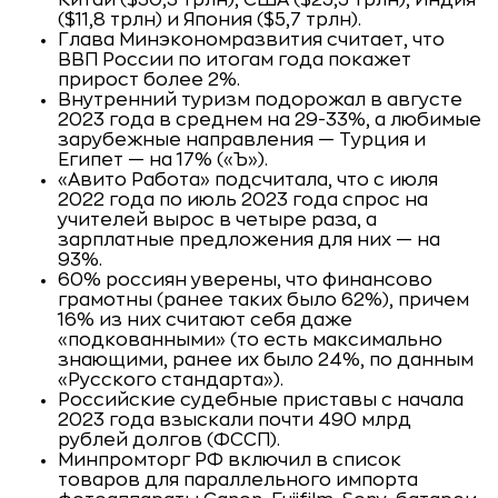
Китай ($30,3 трлн), США ($25,5 трлн), Индия
($11,8 трлн) и Япония ($5,7 трлн).
Глава Минэкономразвития считает, что
ВВП России по итогам года покажет
прирост более 2%.
Внутренний туризм подорожал в августе
2023 года в среднем на 29-33%, а любимые
зарубежные направления — Турция и
Египет — на 17% («Ъ»).
«Авито Работа» подсчитала, что с июля
2022 года по июль 2023 года спрос на
учителей вырос в четыре раза, а
зарплатные предложения для них — на
93%.
60% россиян уверены, что финансово
грамотны (ранее таких было 62%), причем
16% из них считают себя даже
«подкованными» (то есть максимально
знающими, ранее их было 24%, по данным
«Русского стандарта»).
Российские судебные приставы с начала
2023 года взыскали почти 490 млрд
рублей долгов (ФССП).
Минпромторг РФ включил в список
товаров для параллельного импорта