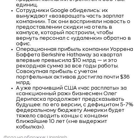
единиц.
Сотрудники Google обиделись: их
вынуждают «возвращать часть зарплат
компании». Так они восприняли новость о
предоставлении скидки на отель в
кампусе, который построили, чтобы
вернуть персонал с «удаленки» обратно в
офис.
Операционная прибыль компании Уоррена
Баффета Berkshire Hathaway за квартал
впервые превысила $10 млрд — и это
рекордная сумма за все годы работы.
Совокупная прибыль с учетом
портфельных активов достигла почти $36
млрд.
А уже прочивший США «час расплаты» за
«санкционный раж» бизнесмен Олег
Дерипаска продолжает предсказывать
будущее: по его версии, с дефицитом 5-7%
федеральному бюджету Америки будет
тяжело сводить концы с концами
ближайшие 10 лет («не выдержит
кобылка»).
Фото на обложке: Unsplash