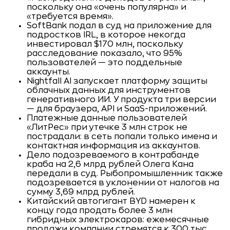
поскольку она «очень популярна» и
«требуется время».
SoftBank подал в суд на приложение для
подростков IRL, в которое некогда
инвестировал $170 млн, поскольку
расследование показало, что 95%
пользователей — это поддельные
аккаунты.
Nightfall AI запускает платформу защиты
облачных данных для инструментов
генеративного ИИ. У продукта три версии
— для браузера, API и SaaS-приложений.
Платежные данные пользователей
«ЛитРес» при утечке 3 млн строк не
пострадали: в сеть попали только имена и
контактная информация из аккаунтов.
Дело подозреваемого в контрабанде
краба на 2,6 млрд рублей Олега Кана
передали в суд. Рыбопромышленник также
подозревается в уклонении от налогов на
сумму 3,69 млрд рублей.
Китайский автогигант BYD намерен к
концу года продать более 3 млн
гибридных электрокаров: ежемесячные
продажи компании стремятся к 300 тыс.