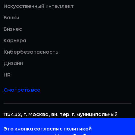
Искусственный интеллект
Банки
Бизнес
Карьера
Кибербезопасность
Дизайн
HR
Смотреть все
115432, г. Москва, вн. тер. г. муниципальный
округ Даниловский, пр-кт Андропова, д. 18, к. 3
Это кнопка согласия с политикой
team@rb.ru