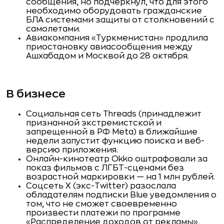
сообщения, но подчеркнул, что для этого
необходимо оборудовать гражданские
БЛА системами защиты от столкновений с
самолетами.
Авиакомпания «Туркменистан» продлила
приостановку авиасообщения между
Ашхабадом и Москвой до 28 октября.
В бизнесе
Социальная сеть Threads (принадлежит
признанной экстремистской и
запрещенной в РФ Meta) в ближайшие
недели запустит функцию поиска и веб-
версию приложения.
Онлайн-кинотеатр Okko оштрафовали за
показ фильмов с ЛГБТ-сценами без
возрастной маркировки — на 1 млн рублей.
Соцсеть X (экс-Twitter) разослала
обладателям подписки Blue уведомления о
том, что не сможет своевременно
произвести платежи по программе
«Распределение доходов от рекламы»,