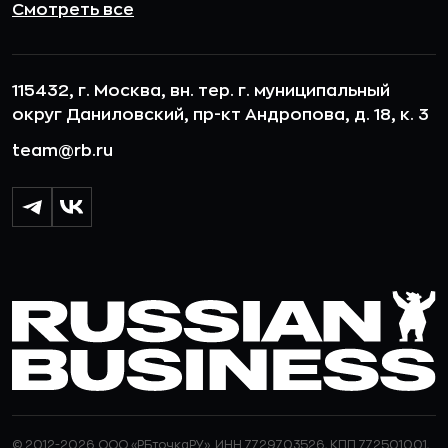
Смотреть все
115432, г. Москва, вн. тер. г. муниципальный
округ Даниловский, пр-кт Андропова, д. 18, к. 3
team@rb.ru
© 2012-2026 ООО «РБточкаРУ». ИНН 7729703526, КПП 772501001,