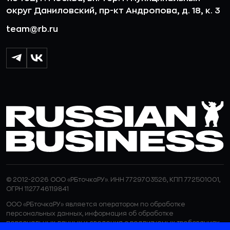
округ Даниловский, пр-кт Андропова, д. 18, к. 3
team@rb.ru
© 2012-2026 ООО «РБточкаРУ». ИНН 7729703526, КПП 772501001,
ОГРН 1127746119841
ООО «РБточкаРУ» является оператором по обработке
персональных данных, информация об обработке
персональных данных и сведения о реализуемых требованиях