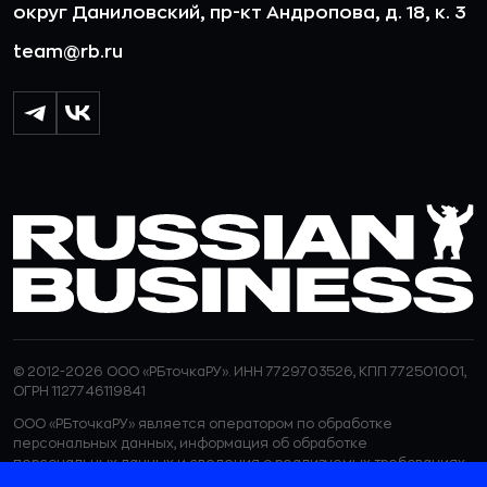
округ Даниловский, пр-кт Андропова, д. 18, к. 3
team@rb.ru
© 2012-2026 ООО «РБточкаРУ». ИНН 7729703526, КПП 772501001,
ОГРН 1127746119841
ООО «РБточкаРУ» является оператором по обработке
персональных данных, информация об обработке
персональных данных и сведения о реализуемых требованиях
к защите персональных данных отражены в
Политике в