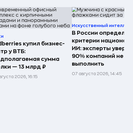
Искусственный интеллек
В России определил
ки
критерии национал
dberries купил бизнес-
ИИ: эксперты увере
тр у ВТБ:
90% компаний не см
едполагаемая сумма
выполнить
лки — 13 млрд ₽
07 августа 2026, 14:45
вгуста 2026, 16:15