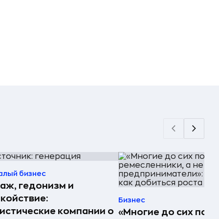
алый бизнес
аж, гедонизм и
койствие:
Бизнес
истические компании о
«Многие до сих пор