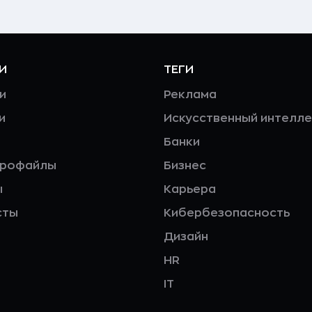
И
ТЕГИ
и
Реклама
и
Искусственный интелле
Банки
профайлы
Бизнес
ы
Карьера
сты
Кибербезопасность
Дизайн
HR
IT