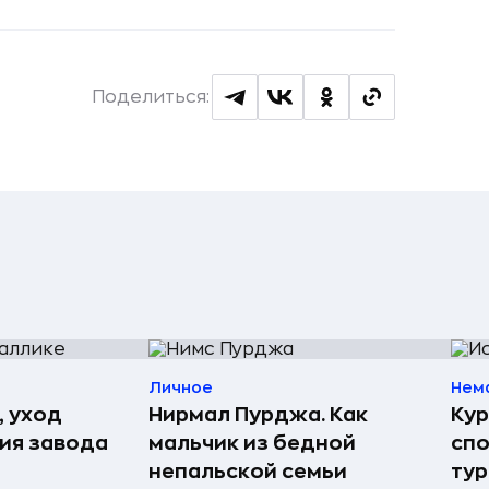
Поделиться:
Личное
Нем
, уход
Нирмал Пурджа. Как
Кур
рия завода
мальчик из бедной
спо
непальской семьи
тур