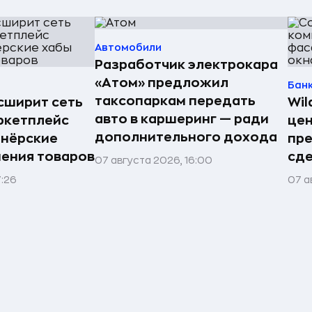
Автомобили
Разработчик электрокара
«Атом» предложил
Бан
таксопаркам передать
асширит сеть
Wil
авто в каршеринг — ради
ркетплейс
цен
дополнительного дохода
тнёрские
пр
нения товаров
сде
07 августа 2026, 16:00
7:26
07 а