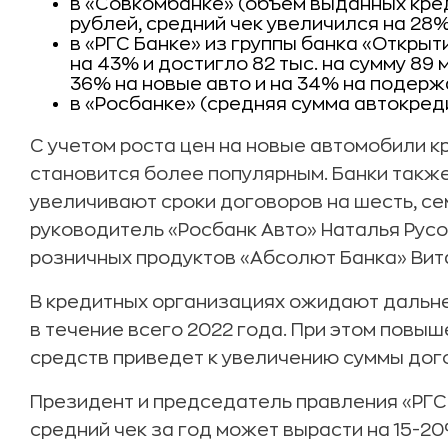
в «Совкомбанке» (объем выданных кред
рублей, средний чек увеличился на 28%
в «РГС Банке» из группы банка «Откры
на 43% и достигло 82 тыс. на сумму 89
36% на новые авто и на 34% на подерж
в «Росбанке» (средняя сумма автокред
С учетом роста цен на новые автомобили 
становится более популярным. Банки также
увеличивают сроки договоров на шесть, сем
руководитель «Росбанк Авто» Наталья Рус
розничных продуктов «Абсолют Банка» Вит
В кредитных организациях ожидают дальн
в течение всего 2022 года. При этом повы
средств приведет к увеличению суммы дог
Президент и председатель правления «РГС 
средний чек за год может вырасти на 15-20