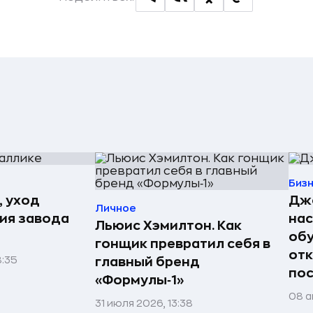
Биз
, уход
Джо
Личное
рия завода
нас
Льюис Хэмилтон. Как
обу
гонщик превратил себя в
отк
8:35
главный бренд
пос
«Формулы‑1»
08 а
31 июля 2026, 13:38