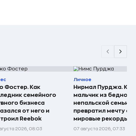
нес
Личное
 Фостер. Как
Нирмал Пурджа. Как
ледник семейного
мальчик из бедной
вного бизнеса
непальской семьи
азался от него и
превратил мечту о г
троил Reebok
мировые рекорды и 
вгуста 2026, 08:03
07 августа 2026, 07:33