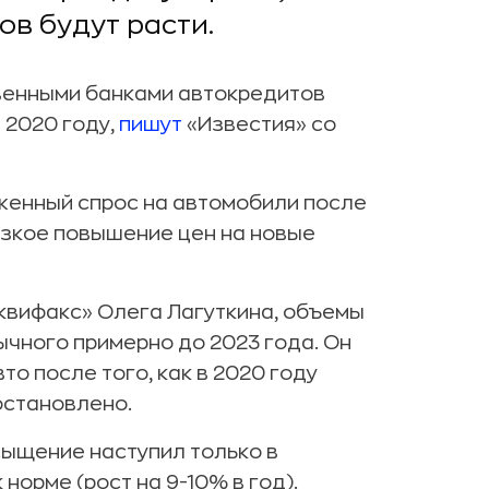
ов будут расти.
твенными банками автокредитов
в 2020 году,
пишут
«Известия» со
женный спрос на автомобили после
езкое повышение цен на новые
квифакс» Олега Лагуткина, объемы
чного примерно до 2023 года. Он
о после того, как в 2020 году
остановлено.
сыщение наступил только в
норме (рост на 9-10% в год).