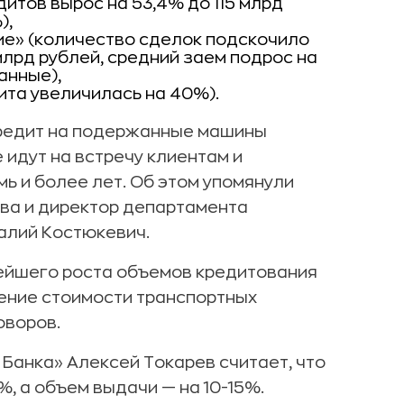
итов вырос на 53,4% до 115 млрд
),
тие» (количество сделок подскочило
 млрд рублей, средний заем подрос на
анные),
ита увеличилась на 40%).
кредит на подержанные машины
 идут на встречу клиентам и
ь и более лет. Об этом упомянули
ова и директор департамента
алий Костюкевич.
ейшего роста объемов кредитования
шение стоимости транспортных
оворов.
Банка» Алексей Токарев считает, что
%, а объем выдачи — на 10-15%.