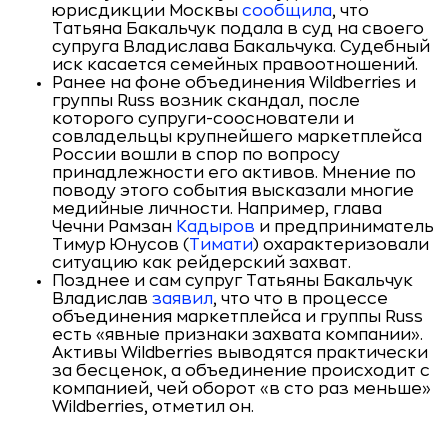
юрисдикции Москвы
сообщила
, что
Татьяна Бакальчук подала в суд на своего
супруга Владислава Бакальчука. Судебный
иск касается семейных правоотношений.
Ранее на фоне объединения Wildberries и
группы Russ возник скандал, после
которого супруги-сооснователи и
совладельцы крупнейшего маркетплейса
России вошли в спор по вопросу
принадлежности его активов. Мнение по
поводу этого события высказали многие
медийные личности. Например, глава
Чечни Рамзан
Кадыров
и предприниматель
Тимур Юнусов (
Тимати
) охарактеризовали
ситуацию как рейдерский захват.
Позднее и сам супруг Татьяны Бакальчук
Владислав
заявил
, что что в процессе
объединения маркетплейса и группы Russ
есть «явные признаки захвата компании».
Активы Wildberries выводятся практически
за бесценок, а объединение происходит с
компанией, чей оборот «в сто раз меньше»
Wildberries, отметил он.