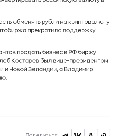
конвертировать российскую валюту в
ость обменять рубли на криптовалюту
риптобиржа прекратила поддержку
антов продать бизнес в РФ биржу
Глеб Костарев был вице-президентом
ии и Новой Зеландии, а Владимир
ию.
Поделиться: