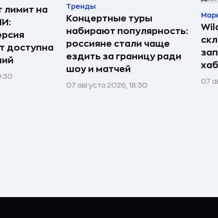
Тренды
т лимит на
Мар
Концертные туры
ИИ:
Wil
набирают популярность:
ерсия
скл
россияне стали чаще
т доступна
зап
ездить за границу ради
ний
хаб
шоу и матчей
9:30
07 а
07 августа 2026, 18:30