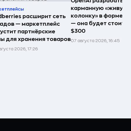
OpenAI разрабатыв
карманную «живую
кетплейсы
колонку» в форме п
dberries расширит сеть
— она будет стоить 
адов — маркетплейс
$300
устит партнёрские
ы для хранения товаров
07 августа 2026, 16:45
вгуста 2026, 17:26