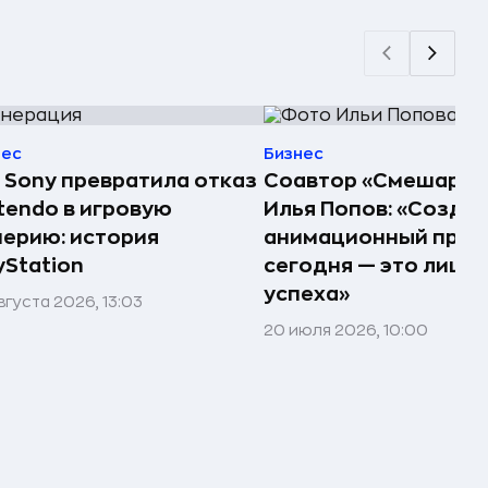
нес
Бизнес
 Sony превратила отказ
Соавтор «Смешарик
tendo в игровую
Илья Попов: «Созда
ерию: история
анимационный прое
yStation
сегодня — это лишь
успеха»
вгуста 2026, 13:03
20 июля 2026, 10:00