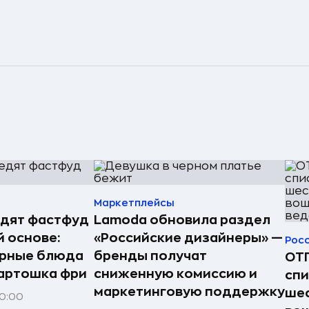
Маркетплейсы
едят фастфуд
Lamoda обновила раздел
й основе:
«Российские дизайнеры» —
Рос
ярные блюда
бренды получат
ОТП
картошка фри
сниженную комиссию и
спи
маркетинговую поддержку
шес
20:00