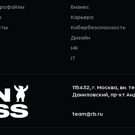
профайлы
Бизнес
ы
Карьера
сты
Кибербезопасность
Дизайн
HR
IT
115432, г. Москва, вн. т
Даниловский, пр-кт Андр
team@rb.ru