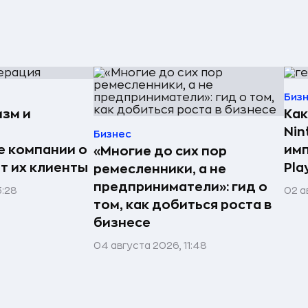
Биз
изм и
Как
Nin
Бизнес
е компании о
имп
«Многие до сих пор
ят их клиенты
Pla
ремесленники, а не
предприниматели»: гид о
3:28
02 а
том, как добиться роста в
бизнесе
04 августа 2026, 11:48