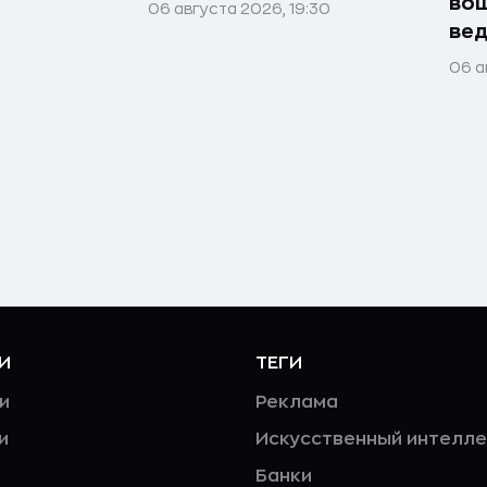
вош
06 августа 2026, 19:30
ве
06 а
И
ТЕГИ
и
Реклама
и
Искусственный интелле
Банки