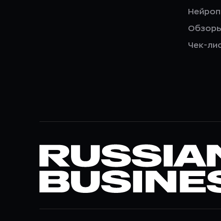
Нейро
Обзор
Чек-ли