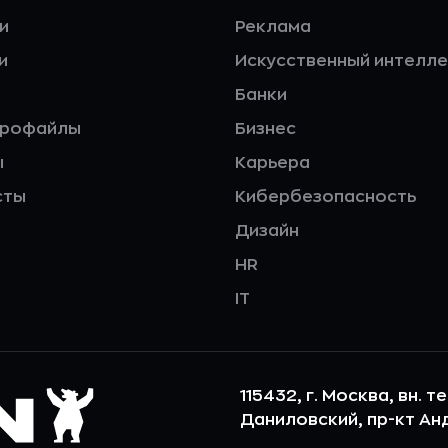
и
Реклама
и
Искусственный интелле
Банки
профайлы
Бизнес
ы
Карьера
сты
Кибербезопасность
Дизайн
HR
IT
115432, г. Москва, вн. т
Даниловский, пр-кт Андр