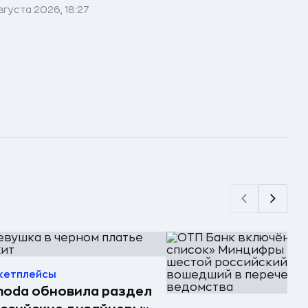
вгуста 2026, 18:27
кетплейсы
oda обновила раздел