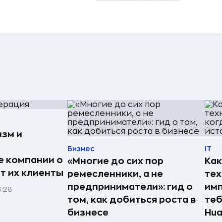
изм и
Бизнес
IT
е компании о
«Многие до сих пор
Как
ят их клиенты
ремесленники, а не
те
предприниматели»: гид о
имп
3:28
том, как добиться роста в
теб
бизнесе
Hua