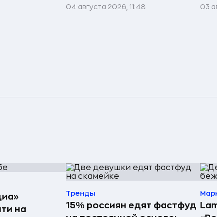
04 августа 2026, 11:48
03 а
Тренды
Мар
диа»
15% россиян едят фастфуд
Lam
ти на