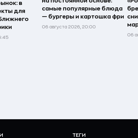
на постоянной основе:
«Ро
ынок: в
самые популярные блюда
бр
екты для
— бургеры и картошка фри
сн
 Ближнего
ма
рики
06 августа 2026, 20:00
06 а
6:45
И
ТЕГИ