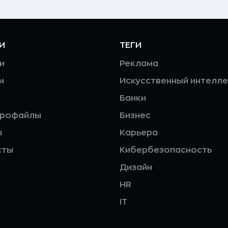
И
ТЕГИ
и
Реклама
и
Искусственный интелле
Банки
профайлы
Бизнес
ы
Карьера
сты
Кибербезопасность
Дизайн
HR
IT