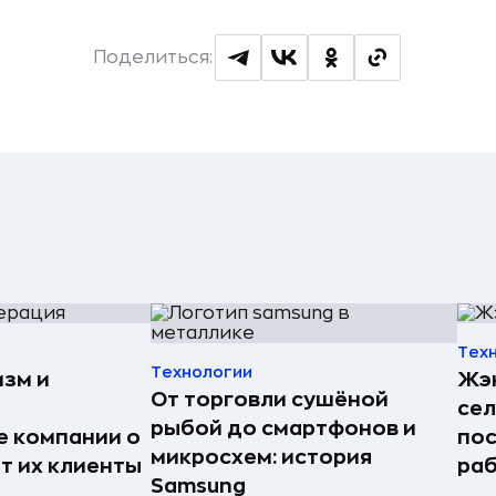
Поделиться:
Тех
Технологии
изм и
Жэн
От торговли сушёной
сел
рыбой до смартфонов и
е компании о
пос
микросхем: история
ят их клиенты
раб
Samsung