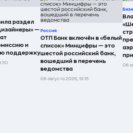
Биз
Вла
ила раздел
«Ше
дизайнеры» —
Россия
стр
ат
ОТП Банк включён в «белый
пре
омиссию и
список» Минцифры — это
аэ
ую поддержку
шестой российский банк,
при
вошедший в перечень
9:30
06 а
ведомства
06 августа 2026, 19:15