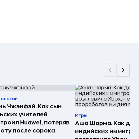
нологии
ь Чжэнфэй. Как сын
ьских учителей
Игры
троил Huawei, потеряв
Аша Шарма. Как доч
оту после сорока
индийских иммигра