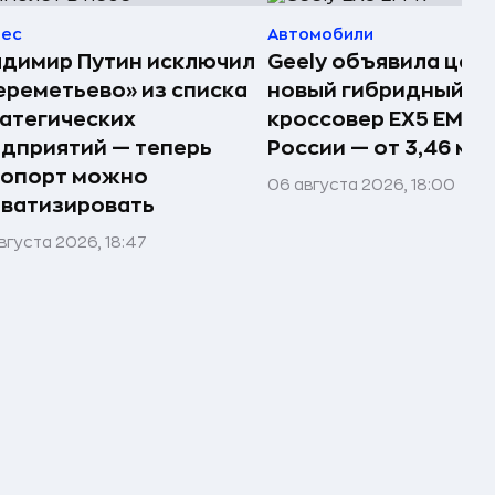
нес
Автомобили
димир Путин исключил
Geely объявила цен
реметьево» из списка
новый гибридный
атегических
кроссовер EX5 EM-R 
дприятий — теперь
России — от 3,46 млн
ропорт можно
06 августа 2026, 18:00
ватизировать
вгуста 2026, 18:47