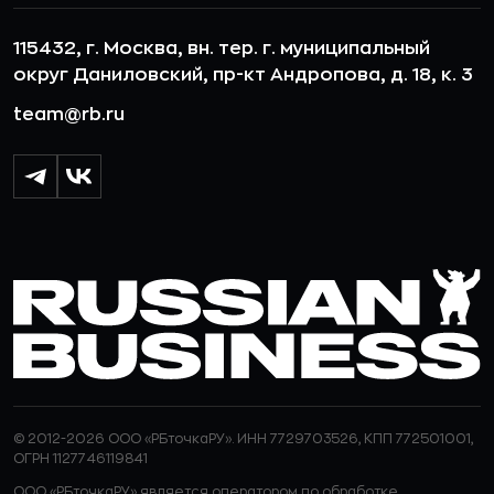
115432, г. Москва, вн. тер. г. муниципальный
округ Даниловский, пр-кт Андропова, д. 18, к. 3
team@rb.ru
© 2012-2026 ООО «РБточкаРУ». ИНН 7729703526, КПП 772501001,
ОГРН 1127746119841
ООО «РБточкаРУ» является оператором по обработке