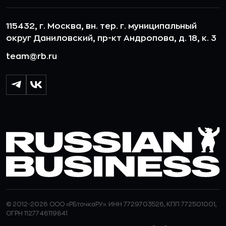
115432, г. Москва, вн. тер. г. муниципальный
округ Даниловский, пр-кт Андропова, д. 18, к. 3
team@rb.ru
© 2012-2026 ООО «РБточкаРУ». ИНН 7729703526, КПП 772501001,
ОГРН 1127746119841