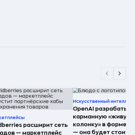
Искусственный интеллек
OpenAI разрабатыв
карманную «живую
кетплейсы
колонку» в форме п
dberries расширит сеть
— она будет стоить 
адов — маркетплейс