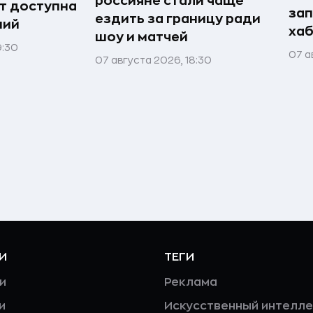
россияне стали чаще
т доступна
зап
ездить за границу ради
ний
хаб
шоу и матчей
9:30
07 а
07 августа 2026, 18:30
И
ТЕГИ
и
Реклама
и
Искусственный интелле