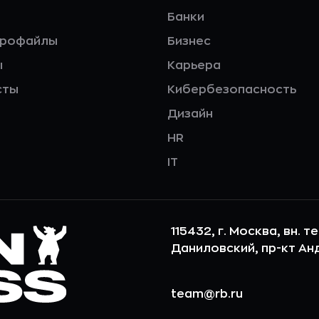
Банки
профайлы
Бизнес
ы
Карьера
сты
Кибербезопасность
Дизайн
HR
IT
115432, г. Москва, вн. т
Даниловский, пр-кт Андр
team@rb.ru