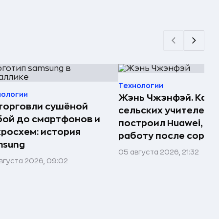
Технологии
нологии
Жэнь Чжэнфэй. Как 
торговли сушёной
сельских учителей
ой до смартфонов и
построил Huawei, по
росхем: история
работу после сорок
msung
05 августа 2026, 21:32
вгуста 2026, 09:02