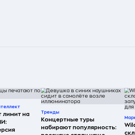
нтеллект
Тренды
т лимит на
Мар
Концертные туры
ИИ:
Wil
набирают популярность:
ерсия
скл