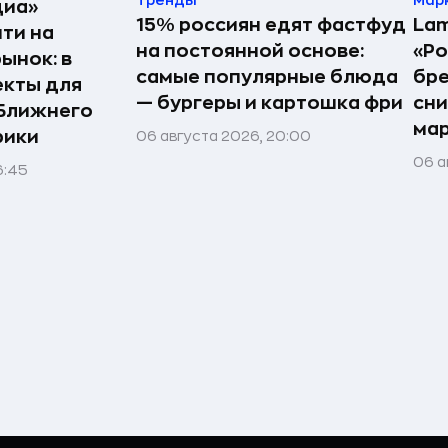
диа»
15% россиян едят фастфуд
Lam
ти на
на постоянной основе:
«Ро
ынок: в
самые популярные блюда
бр
екты для
— бургеры и картошка фри
сн
 Ближнего
ма
рики
06 августа 2026, 20:00
06 а
6:45