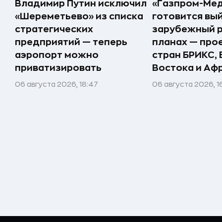
Владимир Путин исключил
«Газпром-Ме
«Шереметьево» из списка
готовится вый
стратегических
зарубежный р
предприятий — теперь
планах — про
аэропорт можно
стран БРИКС,
приватизировать
Востока и Аф
06 августа 2026, 18:47
06 августа 2026, 1