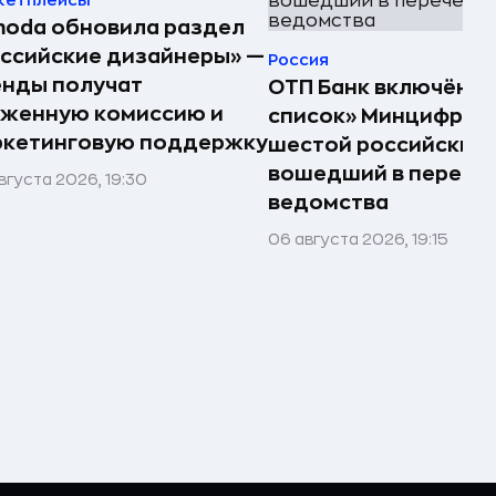
oda обновила раздел
ссийские дизайнеры» —
Россия
енды получат
ОТП Банк включён в
иженную комиссию и
список» Минцифры —
ркетинговую поддержку
шестой российский 
вошедший в перече
вгуста 2026, 19:30
ведомства
06 августа 2026, 19:15