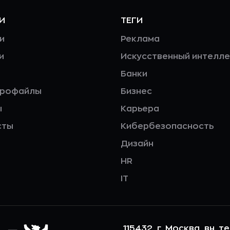
И
ТЕГИ
и
Реклама
и
Искусственный интелле
Банки
профайлы
Бизнес
ы
Карьера
сты
Кибербезопасность
Дизайн
HR
IT
115432, г. Москва, вн. т