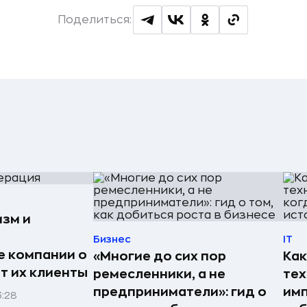
Поделиться:
изм и
Бизнес
IT
е компании о
«Многие до сих пор
Как
ят их клиенты
ремесленники, а не
те
предприниматели»: гид о
имп
3:28