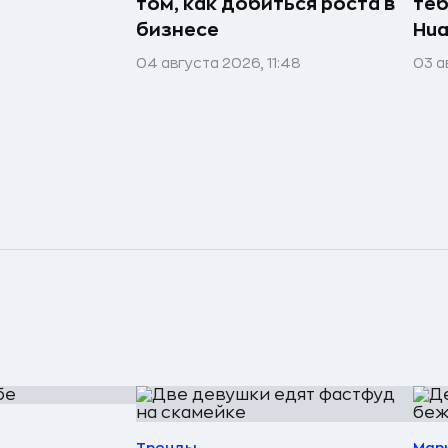
том, как добиться роста в
теб
бизнесе
Hua
04 августа 2026, 11:48
03 а
Тренды
Мар