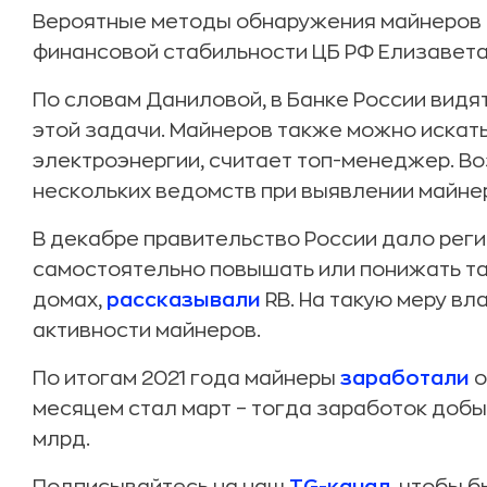
Вероятные методы обнаружения майнеров 
финансовой стабильности ЦБ РФ Елизавет
По словам Даниловой, в Банке России видя
этой задачи. Майнеров также можно искат
электроэнергии, считает топ-менеджер. В
нескольких ведомств при выявлении майне
В декабре правительство России дало рег
самостоятельно повышать или понижать т
домах,
рассказывали
RB. На такую меру вл
активности майнеров.
По итогам 2021 года майнеры
заработали
о
месяцем стал март – тогда заработок добы
млрд.