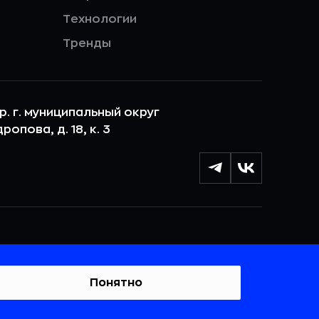
Технологии
Тренды
ер. г. муниципальный округ
опова, д. 18, к. 3
лы cookie с целью персонализации сервисов и
 веб-сайтом. Если вы не хотите, чтобы ваши
тывались, пожалуйста, ограничьте их использование в
Понятно