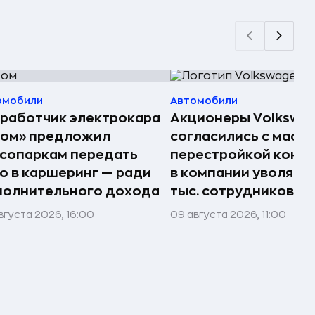
омобили
Автомобили
работчик электрокара
Акционеры Volkswa
том» предложил
согласились с масш
сопаркам передать
перестройкой конц
о в каршеринг — ради
в компании уволят д
полнительного дохода
тыс. сотрудников
вгуста 2026, 16:00
09 августа 2026, 11:00