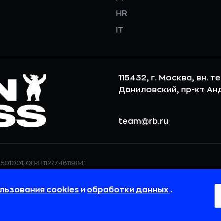
HR
IT
115432, г. Москва, вн. т
Даниловский, пр-кт Андр
team@rb.ru
501001, ОГРН 1127746119841
ерсональных данных,
ООО «РБточкаРУ» использует фай
дения о реализуемых
повышения удобства пользования
льзования cookies
и
обработки данных
.
 в
Политике в отношении
пользовательские данные обраба
своём браузере.