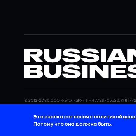
© 2012-2026 ООО «РБточкаРУ». ИНН 7729703526, КПП 772
ООО «РБточкаРУ» является оператором по обработке п
информация об обработке персональных данных и све
Это кнопка согласия с политикой
испо
требованиях к защите персональных данных отражены
обработки персональных данных.
Потому что она должна быть.