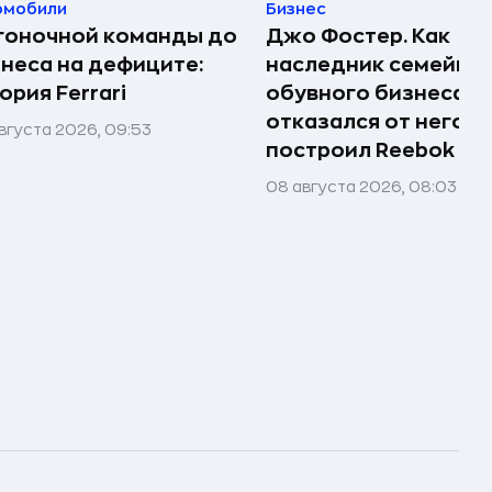
омобили
Бизнес
гоночной команды до
Джо Фостер. Как
неса на дефиците:
наследник семейно
ория Ferrari
обувного бизнеса
отказался от него и
вгуста 2026, 09:53
построил Reebok
08 августа 2026, 08:03