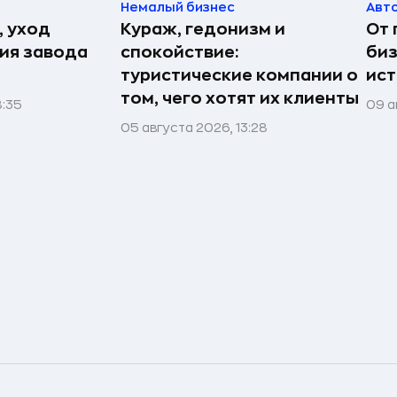
Немалый бизнес
Авт
, уход
Кураж, гедонизм и
От 
рия завода
спокойствие:
биз
туристические компании о
ист
том, чего хотят их клиенты
8:35
09 а
05 августа 2026, 13:28