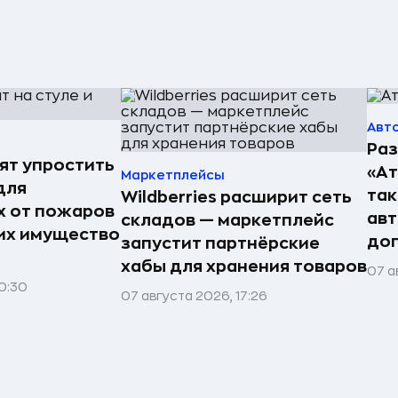
Авт
Раз
ят упростить
«А
Маркетплейсы
для
так
Wildberries расширит сеть
 от пожаров
авт
складов — маркетплейс
 их имущество
до
запустит партнёрские
хабы для хранения товаров
07 а
0:30
07 августа 2026, 17:26