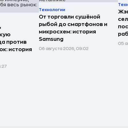
Тех
Технологии
Жэн
От торговли сушёной
сел
рыбой до смартфонов и
пос
ь
микросхем: история
раб
скую
Samsung
да против
05 а
06 августа 2026, 09:02
ок: история
8:27