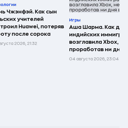
нологии
ь Чжэнфэй. Как сын
ьских учителей
Игры
троил Huawei, потеряв
Аша Шарма. Как доч
оту после сорока
индийских иммигра
возглавила Xbox, не
вгуста 2026, 21:32
проработав ни дня в
04 августа 2026, 23:04