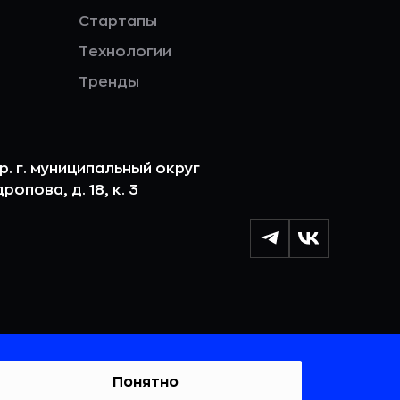
Стартапы
Технологии
Тренды
ер. г. муниципальный округ
опова, д. 18, к. 3
лы cookie с целью персонализации сервисов и
 веб-сайтом. Если вы не хотите, чтобы ваши
тывались, пожалуйста, ограничьте их использование в
Понятно