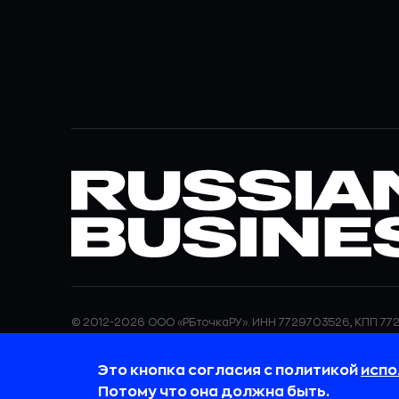
© 2012-2026 ООО «РБточкаРУ». ИНН 7729703526, КПП 772
ООО «РБточкаРУ» является оператором по обработке п
информация об обработке персональных данных и све
Это кнопка согласия с политикой
испо
требованиях к защите персональных данных отражены
обработки персональных данных.
Потому что она должна быть.