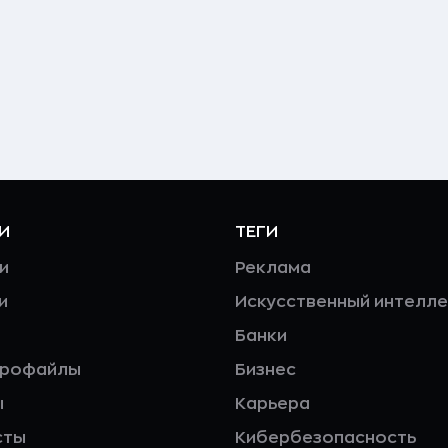
И
ТЕГИ
и
Реклама
и
Искусственный интелле
Банки
профайлы
Бизнес
ы
Карьера
сты
Кибербезопасность