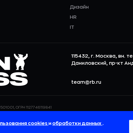
Дизайн
HR
IT
115432, г. Москва, вн. т
Даниловский, пр-кт Андр
team@rb.ru
501001, ОГРН 1127746119841
ерсональных данных,
ООО «РБточкаРУ» использует фай
дения о реализуемых
повышения удобства пользования
льзования cookies
и
обработки данных
.
 в
Политике в отношении
пользовательские данные обраба
своём браузере.