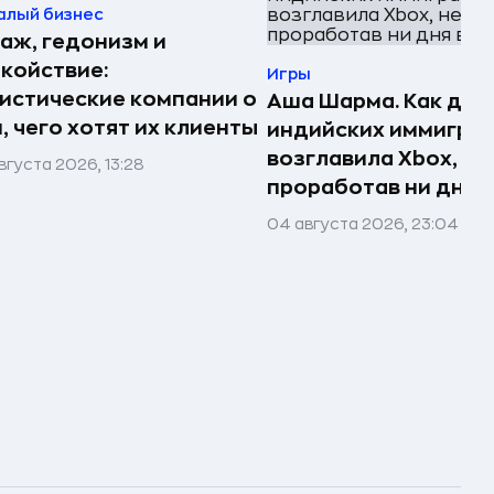
алый бизнес
аж, гедонизм и
койствие:
Игры
истические компании о
Аша Шарма. Как доч
, чего хотят их клиенты
индийских иммигра
возглавила Xbox, не
вгуста 2026, 13:28
проработав ни дня в
04 августа 2026, 23:04