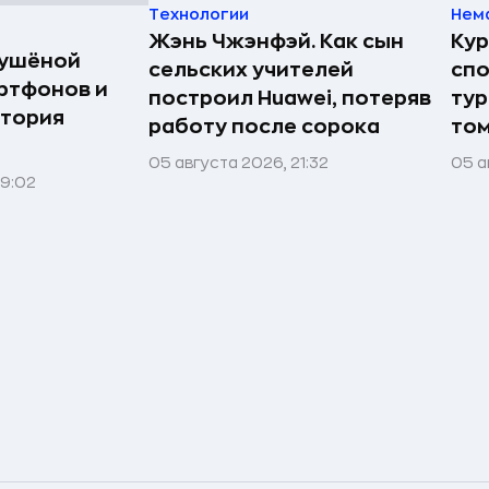
Технологии
Нем
Жэнь Чжэнфэй. Как сын
Кур
сушёной
сельских учителей
спо
ртфонов и
построил Huawei, потеряв
тур
стория
работу после сорока
том
05 августа 2026, 21:32
05 а
09:02