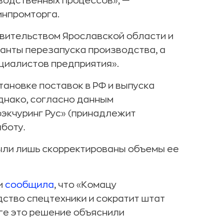
водственных процессов», —
инпромторга.
авительством Ярославской области и
анты перезапуска производства, а
циалистов предприятия».
тановке поставок в РФ и выпуска
днако, согласно данным
экчуринг Рус» (принадлежит
боту.
ыли лишь скорректированы объемы ее
и
сообщила
, что «Комацу
ство спецтехники и сократит штат
рге это решение объяснили