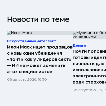
Новости по теме
Искусственный интеллект
Деньги
Илон Маск ищет продавцов
Почти полови
с навыками убеждения
готовы иден
«почти как у лидеров сект»
личность для
— ИИ не может заменить
использован
этих специалистов
электронного
06 августа 2026, 16:30
ради страхов
06 августа 2026, 16