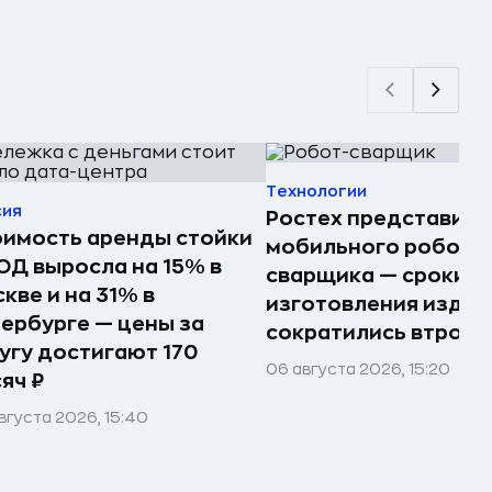
Технологии
сия
Ростех представил
имость аренды стойки
мобильного робота
ОД выросла на 15% в
сварщика — сроки
кве и на 31% в
изготовления издел
ербурге — цены за
сократились втрое
угу достигают 170
06 августа 2026, 15:20
яч ₽
вгуста 2026, 15:40