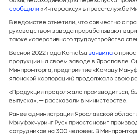
базы, необходимой для перезапуска произ
сообщили
«Интерфаксу» в пресс-службе М
В ведомстве отметили, что совместно с пр
руководством завода прорабатывают вари
также «оперативного трудоустройства спе
Весной 2022 года Komatsu
заявила
о приос
продукции на своем заводе в Ярославле. О
Минпромторга, предприятие «Комацу Мануф
японской корпорации) продолжало свою ра
«Продукция продолжала производиться, б
выпуска», — рассказали в министерстве.
Ранее администрация Ярославской област
Мэнуфэкчуринг Рус» приостановит производ
сотрудников на 300 человек. В Минпромто