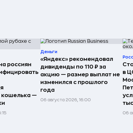
Деньги
Рос
«Яндекс» рекомендовал
на россиян
Сто
дивиденды по 110 ₽ за
тифицировать
в Ц
акцию — размер выплат не
Мос
изменился с прошлого
ия
Пет
года
 кошелька —
усл
06 августа 2026, 16:00
ки
тыс
:15
06 а