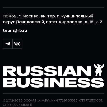
115432, г. Москва, вн. тер. г. муниципальный
округ Даниловский, пр-кт Андропова, д. 18, к. 3
team@rb.ru
© 2012-2026 ООО «РБточкаРУ». ИНН 7729703526, КПП 772501001,
ОГРН 1127746119841