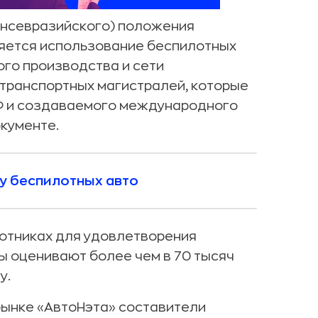
ансевразийского) положения
яется использование беспилотных
ого производства и сети
транспортных магистралей, которые
РФ и создаваемого международного
окументе.
ху беспилотных авто
отниках для удовлетворения
ы оценивают более чем в 70 тысяч
у.
рынке «АвтоНэта» составители