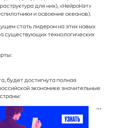
аструктура для них), «НейроНэт»
еспилотники и освоение океанов).
дущем стать лидером на этих новых
 на существующих технологических
рты:
та, будет достигнута полная
 российской экономике значительные
страны: