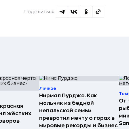
Поделиться:
Личное
Тех
Нирмал Пурджа. Как
От 
мальчик из бедной
, красная
рыб
непальской семьи
вил жёстких
мик
превратил мечту о горах в
оворов
Sa
мировые рекорды и бизнес