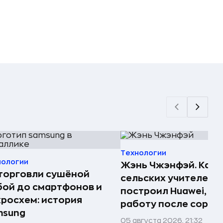
Технологии
нологии
Жэнь Чжэнфэй. Как 
торговли сушёной
сельских учителей
ой до смартфонов и
построил Huawei, по
росхем: история
работу после сорок
msung
05 августа 2026, 21:32