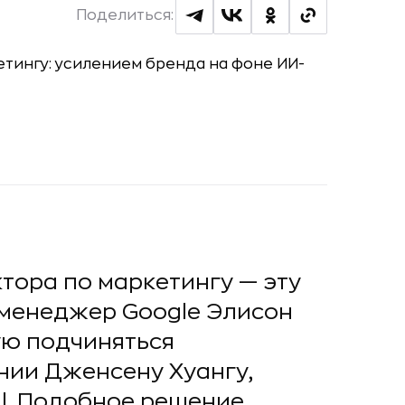
Поделиться:
тора по маркетингу — эту
менеджер Google Элисон
ую подчиняться
нии Дженсену Хуангу,
al. Подобное решение