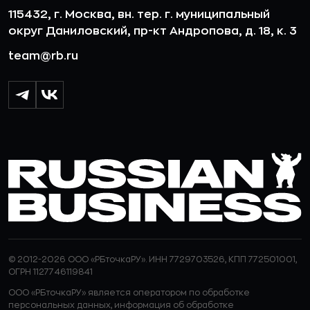
115432, г. Москва, вн. тер. г. муниципальный
округ Даниловский, пр-кт Андропова, д. 18, к. 3
team@rb.ru
© 2012-2026 ООО «РБточкаРУ». ИНН 7729703526, КПП 772501001,
ОГРН 1127746119841
ООО «РБточкаРУ» является оператором по обработке
персональных данных, информация об обработке