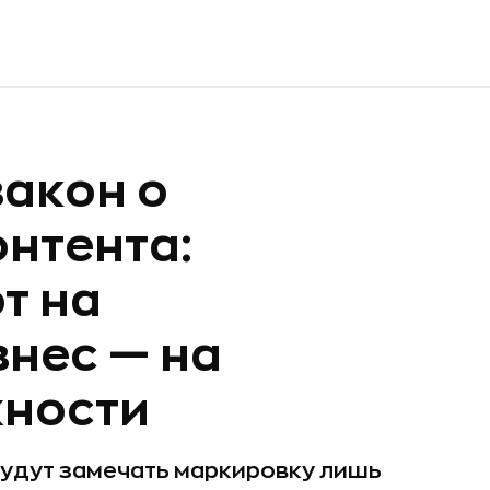
закон о
нтента:
т на
знес — на
жности
будут замечать маркировку лишь