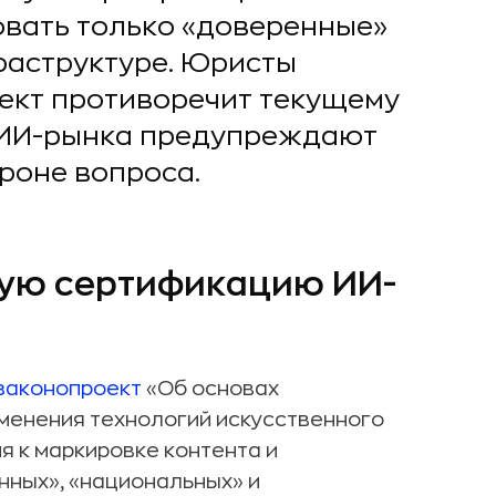
овать только «доверенные»
раструктуре. Юристы
оект противоречит текущему
и ИИ-рынка предупреждают
роне вопроса.
ную сертификацию ИИ-
законопроект
«Об основах
менения технологий искусственного
я к маркировке контента и
нных», «национальных» и