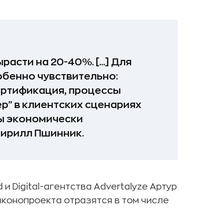
асти на 20-40%. [...] Для
обенно чувствительно:
ертификация, процессы
р" в клиентских сценариях
сы экономически
Кирилл Пшинник.
 Digital-агентства Advertalyze Артур
аконопроекта отразятся в том числе