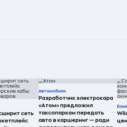
Автомобили
Разработчик электрокара
«Атом» предложил
Бан
таксопаркам передать
асширит сеть
Wil
авто в каршеринг — ради
ркетплейс
цен