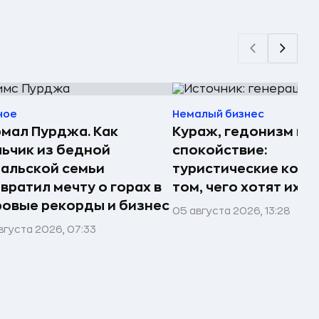
ное
Немалый бизнес
мал Пурджа. Как
Кураж, гедонизм и
ьчик из бедной
спокойствие:
альской семьи
туристические комп
вратил мечту о горах в
том, чего хотят их 
овые рекорды и бизнес
05 августа 2026, 13:28
вгуста 2026, 07:33