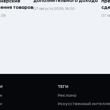
дополнительного дохода
тнёрские
пр
нения товаров
сде
07 августа 2026, 16:00
7:26
07 а
И
ТЕГИ
и
Реклама
и
Искусственный интелле