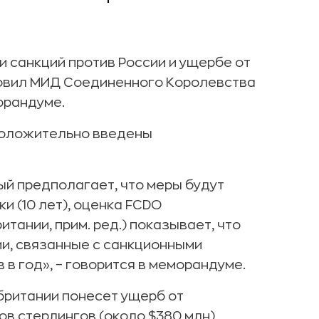
 санкций против России и ущербе от
товил МИД Соединенного Королевства
орандуме.
дположительно введены
рый предполагает, что меры будут
и (10 лет), оценка FCDO
ании, прим. ред.) показывает, что
ии, связанные с санкционными
 в год», – говорится в меморандуме.
британии понесет ущерб от
ов стерлингов (около $380 млн)