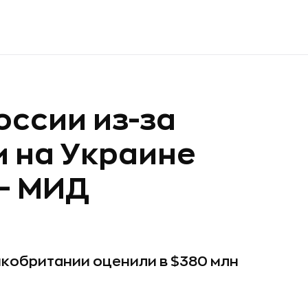
оссии из-за
 на Украине
 — МИД
икобритании оценили в $380 млн