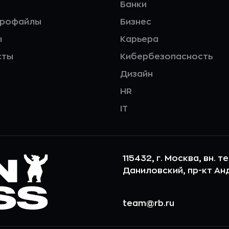
Банки
профайлы
Бизнес
ы
Карьера
сты
Кибербезопасность
Дизайн
HR
IT
115432, г. Москва, вн. т
Даниловский, пр-кт Андр
team@rb.ru