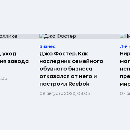
Бизнес
Лич
, уход
Джо Фостер. Как
Нир
рия завода
наследник семейного
мал
обувного бизнеса
неп
отказался от него и
пре
8:35
построил Reebok
мир
08 августа 2026, 08:03
07 а