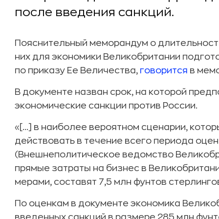
после введения санкций.
Пояснительный меморандум о длительности
них для экономики Великобритании подго
по приказу Ее Величества,
говорится
в мем
В документе назван срок, на которой пре
экономические санкции против России.
«[...] в наиболее вероятном сценарии, кото
действовать в течение всего периода оценк
(Внешнеполитическое ведомство Великобрит
прямые затраты на бизнес в Великобритан
мерами, составят 7,5 млн фунтов стерлингов
По оценкам в документе экономика Велико
введенных санкций в размере 285 млн фунт