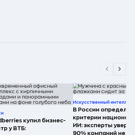
Искусственный интеллек
В России определил
ки
критерии национал
dberries купил бизнес-
ИИ: эксперты увере
тр у ВТБ:
90% компаний не см