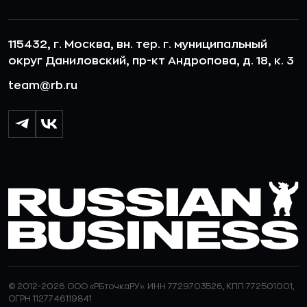
115432, г. Москва, вн. тер. г. муниципальный
округ Даниловский, пр-кт Андропова, д. 18, к. 3
team@rb.ru
© 2012-2026 ООО «РБточкаРУ». ИНН 7729703526, КПП 772501001,
ОГРН 1127746119841