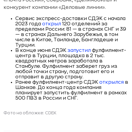
«Почта России», Сбербанк, «Делимобиль» и
конкурент компании «Деловые линии».
Сервис экспресс-доставки СДЭК с начала
2023 года
открыл
120 отделений за
пределами России: 81 — в странах СНГ и 39
— в странах Дальнего Зарубежья, в том
числе в Китае, Таиланде, Бангладеше и
Турции.
В конце июня СДЭК
запустил
фулфилмент-
центр в Турции, площадка в 2 тыс.
квадратных метров заработала в
Стамбуле. Фулфилмент заберет груз из
любой точки страну, подготовит его и
отправит в другую страну.
Ранее фулфилмент-центр СДЭК
открылся
в
Шанхае. До конца года компания
планирует запустить фулфилмент в рамках
500 ПВЗ в России и СНГ.
Фото на обложке: CDEK