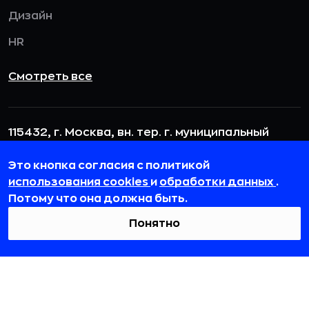
Дизайн
HR
Смотреть все
115432, г. Москва, вн. тер. г. муниципальный
округ Даниловский, пр-кт Андропова, д. 18, к. 3
Это кнопка согласия с политикой
team@rb.ru
использования cookies
и
обработки данных
.
Потому что она должна быть.
Понятно