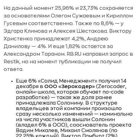
На данный момент 25,96% и 23,73% сохраняется
за основателями Олегом Сужаевым и Кириллом
Гусевым соответственно. Также по 8,6% — у
Эдгара Климова и Алексея Шестакова. Виктору
Христенко принадлежат 4,2%, Андрею
Данилову — 4%. И еще 1,82% остается за
Александром Тараном. RB.RU направил запрос в
Restik, но на момент публикации не получил
ответа.
Еще 6% «Солид Менеджмент» получил 14
декабря в
ООО «Зерокодер»
(Zerocoder,
онлайн-школа, которая обучает no-code
разработке) — такая же доля ранее
принадлежала Солонину. В структуре
владельцев этой компании произошло
сразу несколько изменений — номинально
из числа участников вышли Солонин
(владел 6% в ООО), сооснователь проекта
Вадим Михалев, Михаил Смолянов (по
22,25% каждый), Виктор Ламбурт (2%).