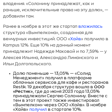
владения. «Солонину принадлежат, как и
раньше, исключительные права на эту долю», —
добавили там.
Ранее в ноябре в этот же стартап
вложилась
структура «Вымпелкома», созданная для
венчурных инвестиций. ООО «
Хайв
» получило в
Kampus 12%. Еще 10% на данный момент
принадлежит Надежде Маковой и по 7,59% — у
Алексея Ильина, Александра Лиманского и
Ильи Долгопольского.
Долю поменьше — 13,05% — «Солид
Менеджмент» получил в платформе
облачных сервисов для кафе и ресторанов
Restik. 19 декабря структура вошла в
ООО
«Рестик»
, где до июня 2023 года 13,05%
принадлежали Сергею Солонину. Вместе с
тем в этот проект также инвестировал
«Вымпелком» через ООО «Хайв». В ноябре
«Хайв»
получил
в стартапе 10%.