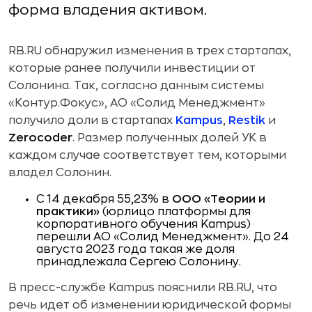
форма владения активом.
RB.RU обнаружил изменения в трех стартапах,
которые ранее получили инвестиции от
Солонина. Так, согласно данным системы
«Контур.Фокус», АО «Солид Менеджмент»
получило доли в стартапах
Kampus
,
Restik
и
Zerocoder
. Размер полученных долей УК в
каждом случае соответствует тем, которыми
владел Солонин.
С 14 декабря 55,23% в
ООО «Теории и
практики»
(юрлицо платформы для
корпоративного обучения Kampus)
перешли АО «Солид Менеджмент». До 24
августа 2023 года такая же доля
принадлежала Сергею Солонину.
В пресс-службе Kampus пояснили RB.RU, что
речь идет об изменении юридической формы