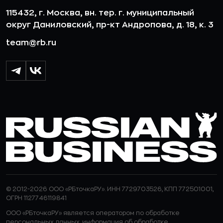
115432, г. Москва, вн. тер. г. муниципальный
округ Даниловский, пр-кт Андропова, д. 18, к. 3
team@rb.ru
© 2012-2026 ООО «РБточкаРУ». ИНН 7729703526, КПП 772501001,
ОГРН 1127746119841
ООО «РБточкаРУ» является оператором по обработке
персональных данных, информация об обработке