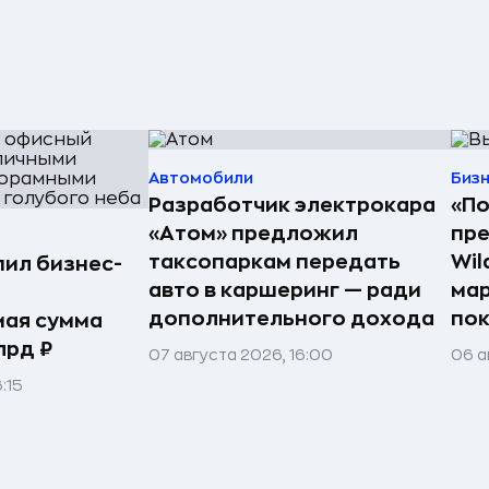
Автомобили
Биз
Разработчик электрокара
«По
«Атом» предложил
пре
таксопаркам передать
Wil
упил бизнес-
авто в каршеринг — ради
мар
дополнительного дохода
пок
ая сумма
лрд ₽
07 августа 2026, 16:00
06 а
:15