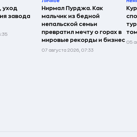
Личное
Нем
, уход
Нирмал Пурджа. Как
Кур
рия завода
мальчик из бедной
спо
непальской семьи
тур
превратил мечту о горах в
том
8:35
мировые рекорды и бизнес
05 а
07 августа 2026, 07:33