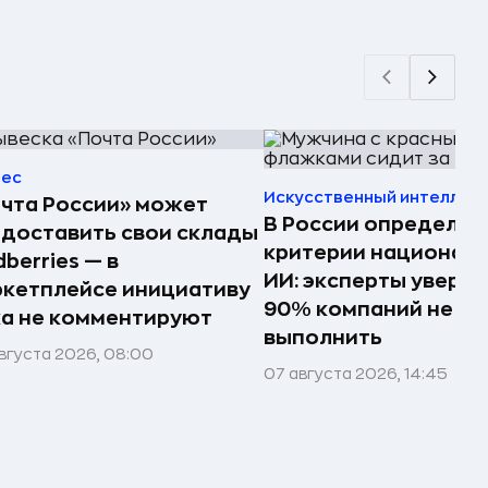
нес
Искусственный интеллек
чта России» может
В России определил
доставить свои склады
критерии национал
dberries — в
ИИ: эксперты увере
кетплейсе инициативу
90% компаний не см
а не комментируют
выполнить
вгуста 2026, 08:00
07 августа 2026, 14:45