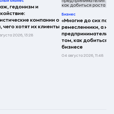
алый бизнес
аж, гедонизм и
койствие:
Бизнес
истические компании о
«Многие до сих пор
, чего хотят их клиенты
ремесленники, а не
предприниматели»: 
вгуста 2026, 13:28
том, как добиться р
бизнесе
04 августа 2026, 11:48