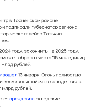
ентр в Тосненском районе
ом подписали губернатор региона
ктор маркетплейса Татьяна
ies.
024 году, закончить – в 2025 году.
н сможет обрабатывать 115 млн единиц
9 млрд рублей.
оизошел
13 января. Огонь полностью
 и весь хранящийся на складе товар.
7 млрд рублей.
ries
арендовал
складские
.