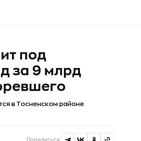
оит под
д за 9 млрд
оревшего
ся в Тосненском районе
Поделиться: