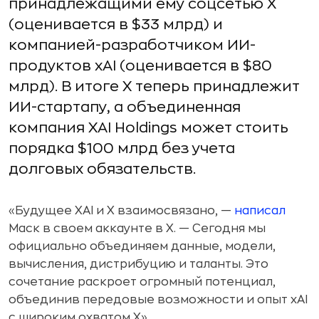
принадлежащими ему соцсетью Х
(оценивается в $33 млрд) и
компанией-разработчиком ИИ-
продуктов xAI (оценивается в $80
млрд). В итоге Х теперь принадлежит
ИИ-стартапу, а объединенная
компания XAI Holdings может стоить
порядка $100 млрд без учета
долговых обязательств.
«Будущее XAI и X взаимосвязано, —
написал
Маск в своем аккаунте в Х. — Сегодня мы
официально объединяем данные, модели,
вычисления, дистрибуцию и таланты. Это
сочетание раскроет огромный потенциал,
объединив передовые возможности и опыт xAI
с широким охватом X».