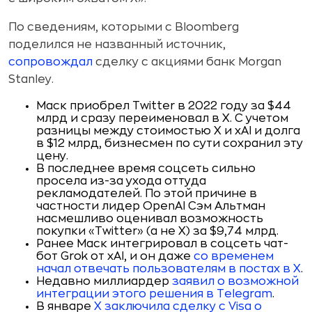
По сведениям, которыми с Bloomberg
поделился не названный источник,
сопровождал
сделку с акциями банк Morgan
Stanley.
Маск приобрел Twitter в 2022 году за $44
млрд и сразу переименовал в Х. С учетом
разницы между стоимостью X и xAI и долга
в $12 млрд, бизнесмен по сути сохранил эту
цену.
В последнее время соцсеть сильно
просела из-за ухода оттуда
рекламодателей. По этой причине в
частности лидер OpenAI Сэм Альтман
насмешливо оценивал возможность
покупки «Twitter» (а не Х) за $9,74 млрд.
Ранее Маск интегрировал в соцсеть чат-
бот Grok от xAI, и он даже
со временем
начал отвечать пользователям в постах в X
.
Недавно миллиардер
заявил о возможной
интеграции этого решения в Telegram
.
В январе
X заключила сделку с Visa о