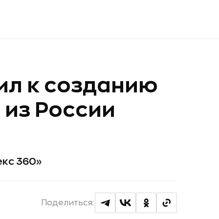
ил к созданию
 из России
екс 360»
Поделиться: