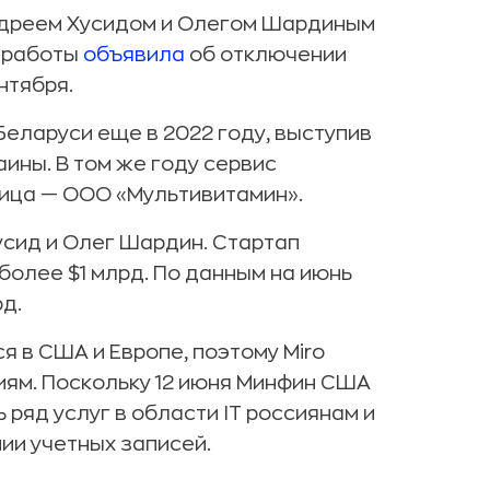
Андреем Хусидом и Олегом Шардиным
й работы
объявила
об отключении
нтября.
Беларуси еще в 2022 году, выступив
ины. В том же году сервис
ица — ООО «Мультивитамин».
Хусид и Олег Шардин. Стартап
более $1 млрд. По данным на июнь
рд.
 в США и Европе, поэтому Miro
ям. Поскольку 12 июня Минфин США
 ряд услуг в области IT россиянам и
ии учетных записей.