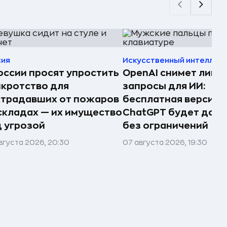
сия
Искусственный интеллек
оссии просят упростить
OpenAI снимет лими
кротство для
запросы для ИИ:
страдавших от пожаров
бесплатная версия
складах — их имущество
ChatGPT будет дост
 угрозой
без ограничений
вгуста 2026, 20:30
07 августа 2026, 19:30