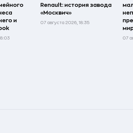
мейного
Renault: история завода
мал
неса
«Москвич»
неп
него и
пре
07 августа 2026, 18:35
bok
мир
08:03
07 а