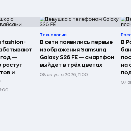
Технологии
Рос
 fashion-
В сети появились первые
В Р
рабатывают
изображения Samsung
бан
 год —
Galaxy S26 FE — смартфон
по
о растут
выйдет в трёх цветах
на 
тов и
под
08 августа 2026, 11:00
в
07 а
5:00