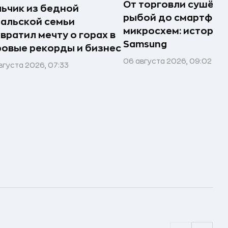
От торговли сушёно
ьчик из бедной
рыбой до смартфоно
альской семьи
микросхем: история
вратил мечту о горах в
Samsung
овые рекорды и бизнес
06 августа 2026, 09:02
вгуста 2026, 07:33