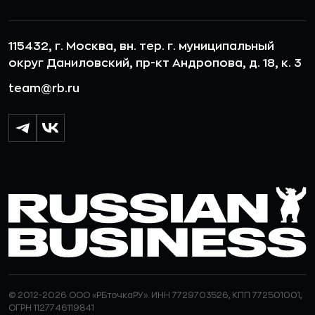
115432, г. Москва, вн. тер. г. муниципальный
округ Даниловский, пр-кт Андропова, д. 18, к. 3
team@rb.ru
© 2012-2026 ООО «РБточкаРУ». ИНН 7729703526, КПП 772501001,
ОГРН 1127746119841