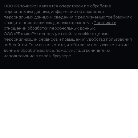
ООО «РБточкаРУ» является оператором по обработке
персональных данных, информация об обработке
персональных данных и сведения о реализуемых требованиях
к защите персональных данных отражены в
Политике в
отношении обработки персональных данных.
ООО «РБточкаРУ» использует файлы cookie с целью
персонализации сервисов и повышения удобства пользования
веб-сайтом. Если вы не хотите, чтобы ваши пользовательские
данные обрабатывались, пожалуйста, ограничьте их
использование в своём браузере.