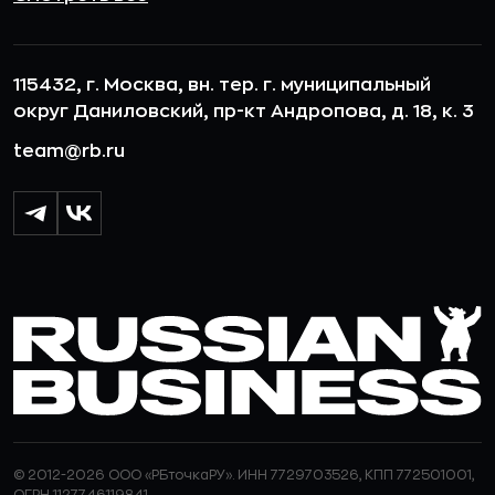
115432, г. Москва, вн. тер. г. муниципальный
округ Даниловский, пр-кт Андропова, д. 18, к. 3
team@rb.ru
© 2012-2026 ООО «РБточкаРУ». ИНН 7729703526, КПП 772501001,