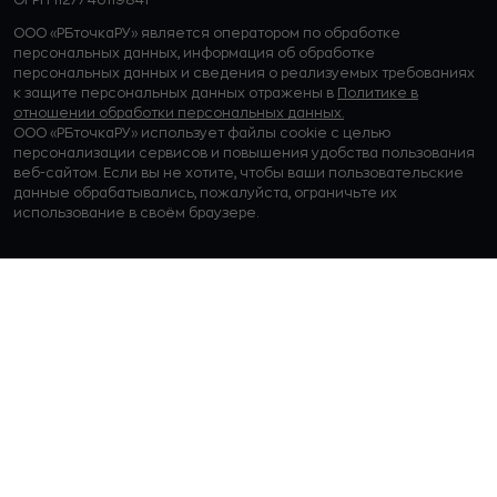
ОГРН 1127746119841
ООО «РБточкаРУ» является оператором по обработке
персональных данных, информация об обработке
персональных данных и сведения о реализуемых требованиях
к защите персональных данных отражены в
Политике в
отношении обработки персональных данных.
ООО «РБточкаРУ» использует файлы cookie с целью
персонализации сервисов и повышения удобства пользования
веб-сайтом. Если вы не хотите, чтобы ваши пользовательские
данные обрабатывались, пожалуйста, ограничьте их
использование в своём браузере.