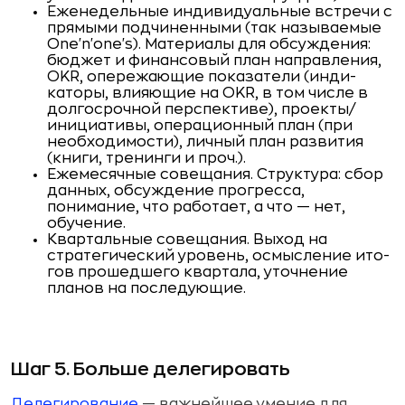
Еженедельные индивидуальные встречи с
прямыми подчиненными (так называемые
One'n'one's). Мате­риалы для обсуждения:
бюджет и финансовый план направления,
OKR, опережающие показатели (инди­
каторы, влияющие на OKR, в том числе в
долгосроч­ной перспективе), проекты/
инициативы, операцион­ный план (при
необходимости), личный план разви­тия
(книги, тренинги и проч.).
Ежемесячные совещания. Структура: сбор
данных, об­суждение прогресса,
понимание, что работает, а что — нет,
обучение.
Квартальные совещания. Выход на
стратеги­ческий уровень, осмысление ито­
гов прошедшего квартала, уточ­нение
планов на последу­ющие.
Шаг 5. Больше делегировать
Делегирование
— важнейшее умение для