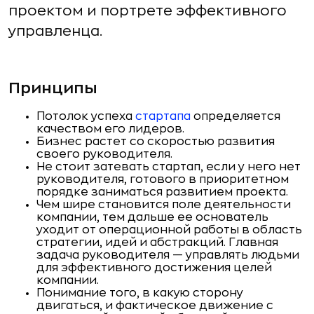
проектом и портрете эффективного
управленца.
Принципы
Потолок успеха
стартапа
определяется
качеством его ли­деров.
Бизнес растет со скоростью развития
своего руководи­теля.
Не стоит затевать стартап, если у него нет
руководите­ля, готового в приоритетном
порядке заниматься развити­ем проекта.
Чем шире становится поле деятельности
компании, тем дальше ее основатель
уходит от операционной работы в об­ласть
стратегии, идей и абстракций. Главная
задача руково­дителя — управлять людьми
для эффективного достижения целей
компании.
Понимание того, в какую сторону
двигаться, и фактиче­ское движение с