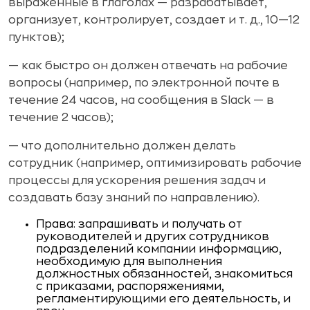
выра­женные в глаголах — разрабатывает,
организует, контролирует, создает и т. д., 10—12
пунктов);
— как быстро он должен отвечать на рабочие
вопро­сы (например, по электронной почте в
течение 24 часов, на сообщения в Slack — в
течение 2 часов);
— что дополнительно должен делать
сотрудник (на­пример, оптимизировать рабочие
процессы для ускорения решения задач и
создавать базу знаний по направлению).
Права: запрашивать и получать от
руководителей и дру­гих сотрудников
подразделений компании информа­цию,
необходимую для выполнения
должностных обя­занностей, знакомиться
с приказами, распоряжения­ми,
регламентирующими его деятельность, и