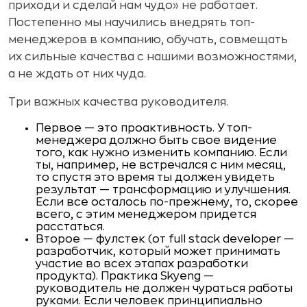
приходи и сде­лай нам чудо» не работает.
Постепенно мы научились внедрять топ-
менеджеров в компанию, обучать, совмещать
их сильные ка­чества с нашими возможностями,
а не ждать от них чуда.
Три важных качества руководителя.
Первое — это проактивность. У топ-
менеджера должно быть свое видение
того, как нужно изменить компанию. Если
ты, на­пример, не встречался с ним месяц,
то спустя это время ты дол­жен увидеть
результат — трансформацию и улучшения.
Если все осталось по-прежнему, то, скорее
всего, с этим менеджером придется
расстаться.
Второе — фулстек (от full stack developer —
разработчик, который может принимать
участие во всех этапах разработки
продукта). Практика Skyeng —
руководитель не должен чурать­ся работы
руками. Если человек принципиально