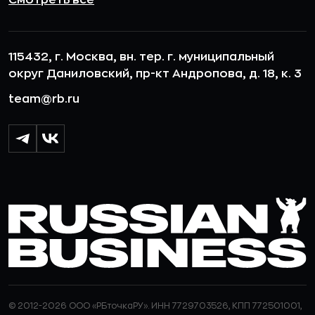
Смотреть все
115432, г. Москва, вн. тер. г. муниципальный
округ Даниловский, пр-кт Андропова, д. 18, к. 3
team@rb.ru
© 2012-2026 ООО «РБточкаРУ». ИНН 7729703526, КПП 772501001,