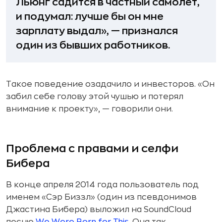
Льюнг садится в частный самолет,
и подумал: лучше бы он мне
зарплату выдал», — признался
один из бывших работников.
Такое поведение озадачило и инвесторов. «Он
забил себе голову этой чушью и потерял
внимание к проекту», — говорили они.
Проблема с правами и селфи
Бибера
В конце апреля 2014 года пользователь под
именем «Сэр Биззл» (один из псевдонимов
Джастина Бибера) выложил на SoundCloud
песню
We Were Born for This
. Она так