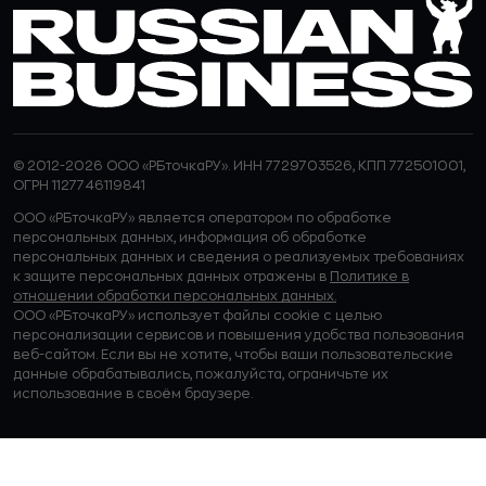
© 2012-2026 ООО «РБточкаРУ». ИНН 7729703526, КПП 772501001,
ОГРН 1127746119841
ООО «РБточкаРУ» является оператором по обработке
персональных данных, информация об обработке
персональных данных и сведения о реализуемых требованиях
к защите персональных данных отражены в
Политике в
отношении обработки персональных данных.
ООО «РБточкаРУ» использует файлы cookie с целью
персонализации сервисов и повышения удобства пользования
веб-сайтом. Если вы не хотите, чтобы ваши пользовательские
данные обрабатывались, пожалуйста, ограничьте их
использование в своём браузере.