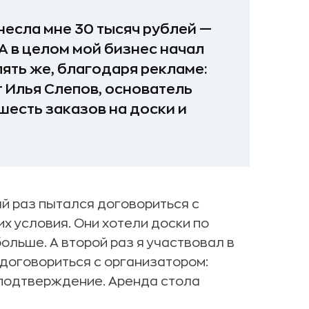
есла мне 30 тысяч рублей —
 А в целом мой бизнес начал
пять же, благодаря рекламе:
т Илья Слепов, основатель
 шесть заказов на доски и
ый раз пытался договориться с
х условия. Они хотели доски по
ольше. А второй раз я участвовал в
договориться с организатором:
 подтверждение. Аренда стола