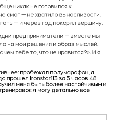
обще никак не готовился к
е смог — не хватило выносливости.
гать — и через год покорил вершину.
 одни предприниматели — вместе мы
ло на мои решения и образ мыслей.
чем тебе то, что не нравится?». И я
тивнее: пробежал полумарафон, а
 прошел Ironstar113 за 5 часов 48
 научил меня быть более настойчивым и
тренировок я могу детально все