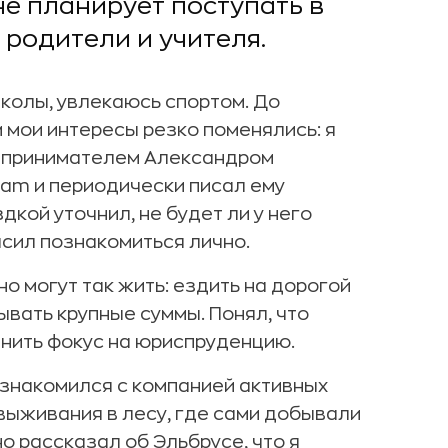
не планирует поступать в
я родители и учителя.
школы, увлекаюсь спортом. До
 мои интересы резко поменялись: я
едпринимателем Александром
ram и периодически писал ему
кой уточнил, не будет ли у него
ласил познакомиться лично.
но могут так жить: ездить на дорогой
ывать крупные суммы. Понял, что
енить фокус на юриспруденцию.
ознакомился с компанией активных
выживания в лесу, где сами добывали
но рассказал об Эльбрусе, что я