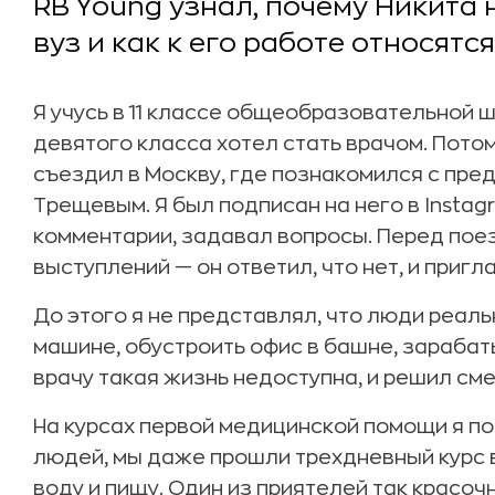
RB Young узнал, почему Никита 
вуз и как к его работе относятс
Я учусь в 11 классе общеобразовательной 
девятого класса хотел стать врачом. Потом
съездил в Москву, где познакомился с пр
Трещевым. Я был подписан на него в Instag
комментарии, задавал вопросы. Перед поезд
выступлений — он ответил, что нет, и приг
До этого я не представлял, что люди реаль
машине, обустроить офис в башне, зарабат
врачу такая жизнь недоступна, и решил см
На курсах первой медицинской помощи я п
людей, мы даже прошли трехдневный курс 
воду и пищу. Один из приятелей так красоч