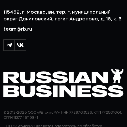
115432, г. Москва, вн. тер. г. муниципальный
округ Даниловский, пр-кт Андропова, д. 18, к. 3
team@rb.ru
© 2012-2026 ООО «РБточкаРУ». ИНН 7729703526, КПП 772501001,
ОГРН 1127746119841
ООО «РБточкаРУ» является оператором по обработке