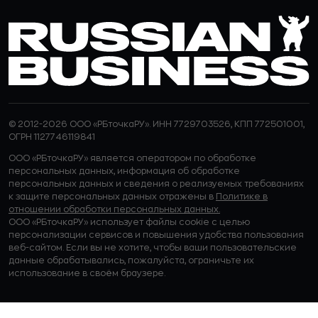
© 2012-2026 ООО «РБточкаРУ». ИНН 7729703526, КПП 772501001,
ОГРН 1127746119841
ООО «РБточкаРУ» является оператором по обработке
персональных данных, информация об обработке
персональных данных и сведения о реализуемых требованиях
к защите персональных данных отражены в
Политике в
отношении обработки персональных данных.
ООО «РБточкаРУ» использует файлы cookie с целью
персонализации сервисов и повышения удобства пользования
веб-сайтом. Если вы не хотите, чтобы ваши пользовательские
данные обрабатывались, пожалуйста, ограничьте их
использование в своём браузере.