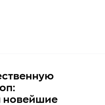
ественную
оп:
а новейшие