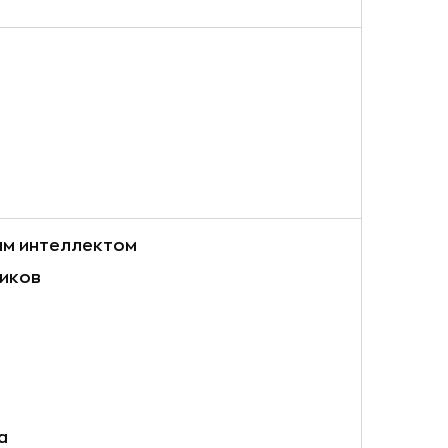
ым интеллектом
иков
а