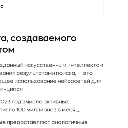
та
та, создаваемого
том
созданный искусственным интеллектом
вания результатами поиска, — это
жащее использование нейросетей для
ринципам.
 2023 года число активных
игло 100 миллионов в месяц.
рые предоставляют аналогичные