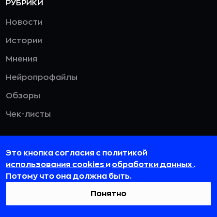
РУБРИКИ
Новости
Истории
Мнения
Нейропрофайлы
Обзоры
Чек-листы
ТЕГИ
Это кнопка согласия с политикой
Реклама
использования cookies
и
обработки данных
.
Потому что она должна быть.
Искусственный интеллект
Понятно
Банки
Бизнес