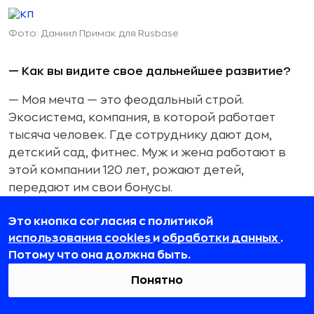
Фото: Даниил Примак для Rusbase
— Как вы видите свое дальнейшее развитие?
—
Моя мечта — это феодальный строй.
Экосистема, компания, в которой работает
тысяча человек. Где сотруднику дают дом,
детский сад, фитнес. Муж и жена работают в
этой компании 120 лет, рожают детей,
передают им свои бонусы.
Это фантастика, конечно (смеется). Но, с другой
Это кнопка согласия с политикой
стороны, Маск хочет полететь на Марс, а для
использования cookies
и
обработки данных
.
меня вот такая компания — это мой Марс.
Потому что она должна быть.
— Сколько времени у вас остается на личную
Понятно
жизнь, на себя?