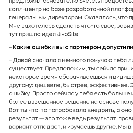
предложил основателю Svetets предостав
колл-центр на базе разработанной платфор
генеральным директором. Оказалось, что 
Мне захотелось сделать что-то свое, завяза
тут пришла идея JivoSite.
– Какие ошибки вы с партнером допустили 
– Давай сначала я немного помучаю тебя л
существует. Предположим, ты сейчас прин
некоторое время оборачиваешься и видишь
другому: дешевле, быстрее, эффективнее. Э
ошибку. Просто сейчас у тебя есть больше
более взвешенное решение на основе полу
Вот ты что-то попробовала внедрить, а оно
результат — это тоже ведь результат, прав
вариант отпадает, и изучаешь другие. Мы в