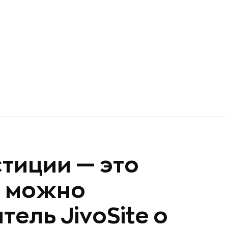
тиции — это
й можно
тель JivoSite о