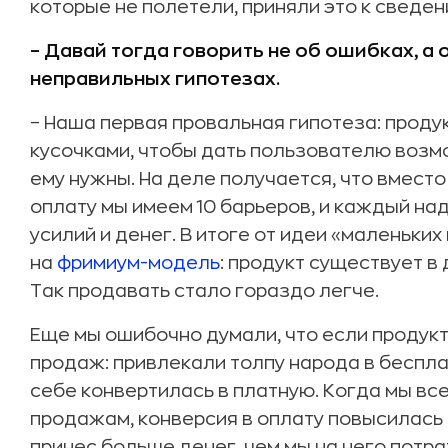
которые не полетели, приняли это к сведе
– Давай тогда говорить не об ошибках, а
неправильных гипотезах.
– Наша первая провальная гипотеза: проду
кусочками, чтобы дать пользователю возмо
ему нужны. На деле получается, что вместо
оплату мы имеем 10 барьеров, и каждый на
усилий и денег. В итоге от идеи «маленьки
на
фримиум-модель
: продукт существует в 
Так продавать стало гораздо легче.
Еще мы ошибочно думали, что если продукт
продаж: привлекали толпу народа в бесплат
себе конвертилась в платную. Когда мы вс
продажам, конверсия в оплату повысилась 
принес больше денег, чем мы на него потра