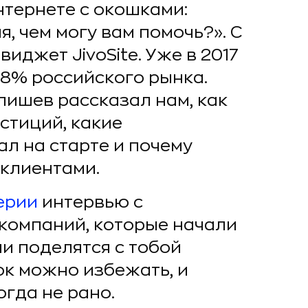
нтернете с окошками:
я, чем могу вам помочь?». С
иджет JivoSite. Уже в 2017
8% российского рынка.
ишев рассказал нам, как
естиций, какие
л на старте и почему
 клиентами.
ерии
интервью с
 компаний, которые начали
ни поделятся с тобой
ок можно избежать, и
огда не рано.