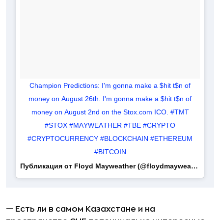
Champion Predictions: I'm gonna make a $hit t$n of
money on August 26th. I'm gonna make a $hit t$n of
money on August 2nd on the Stox.com ICO. #TMT
#STOX #MAYWEATHER #TBE #CRYPTO
#CRYPTOCURRENCY #BLOCKCHAIN #ETHEREUM
#BITCOIN
Публикация от Floyd Mayweather (@floydmayweather)
Июл
— Есть ли в самом Казахстане и на