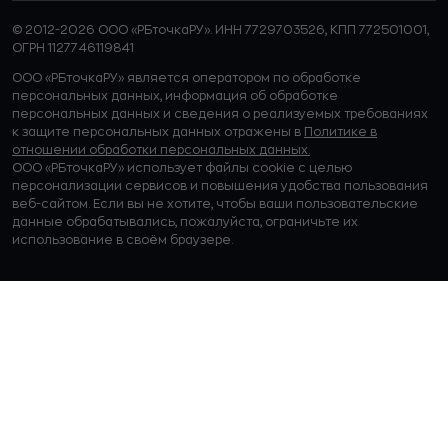
© 2012-2026 ООО «РБточкаРУ». ИНН 7729703526, КПП 772501001,
ОГРН 1127746119841
ООО «РБточкаРУ» является оператором по обработке
персональных данных, информация об обработке
персональных данных и сведения о реализуемых требованиях
к защите персональных данных отражены в
Политике в
отношении обработки персональных данных.
ООО «РБточкаРУ» использует файлы cookie с целью
персонализации сервисов и повышения удобства пользования
веб-сайтом. Если вы не хотите, чтобы ваши пользовательские
данные обрабатывались, пожалуйста, ограничьте их
использование в своём браузере.