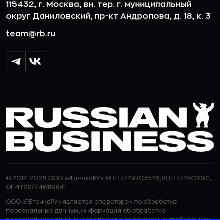
115432, г. Москва, вн. тер. г. муниципальный
округ Даниловский, пр-кт Андропова, д. 18, к. 3
team@rb.ru
© 2012-2026 ООО «РБточкаРУ». ИНН 7729703526, КПП 772501001,
ОГРН 1127746119841
ООО «РБточкаРУ» является оператором по обработке
персональных данных, информация об обработке
персональных данных и сведения о реализуемых требованиях